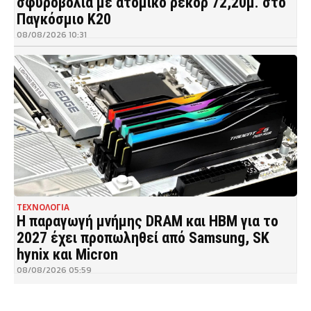
σφυροβολία με ατομικό ρεκόρ 72,20μ. στο
Παγκόσμιο Κ20
08/08/2026 10:31
ΤΕΧΝΟΛΟΓΙΑ
Η παραγωγή μνήμης DRAM και HBM για το
2027 έχει προπωληθεί από Samsung, SK
hynix και Micron
08/08/2026 05:59