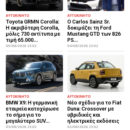
ΑΥΤΟΚΙΝΗΤΟ
ΑΥΤΟΚΙΝΗΤΟ
Toyota GRMN Corolla:
Ο Carlos Sainz Sr.
Η ακριβότερη Corolla,
δοκιμάζει τη Ford
μόλις 730 αντίτυπα με
Mustang GTD των 826
τιμή 65.000...
PS...
05/08/2026 23:02
04/08/2026 23:02
ΑΥΤΟΚΙΝΗΤΟ
ΑΥΤΟΚΙΝΗΤΟ
BMW X9: Η γερμανική
Νέο σχέδιο για το Fiat
εταιρεία κατοχύρωσε
Duna: Crossover με
το σήμα για το
υβριδικές και
μεγαλύτερο SUV...
ηλεκτρικές εκδόσεις
03/08/2026 23:02
02/08/2026 23:02