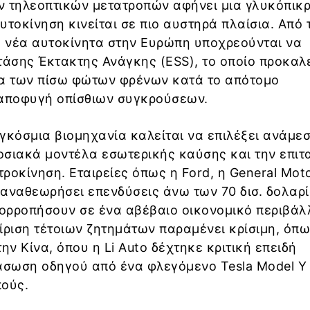
ν τηλεοπτικών μετατροπών αφήνει μια γλυκόπικ
τοκίνηση κινείται σε πιο αυστηρά πλαίσια. Από τ
α νέα αυτοκίνητα στην Ευρώπη υποχρεούνται να
τάσης Έκτακτης Ανάγκης (ESS), το οποίο προκαλε
α των πίσω φώτων φρένων κατά το απότομο
 αποφυγή οπίσθιων συγκρούσεων.
παγκόσμια βιομηχανία καλείται να επιλέξει ανάμε
οσιακά μοντέλα εσωτερικής καύσης και την επιτ
ροκίνηση. Εταιρείες όπως η Ford, η General Moto
αναθεωρήσει επενδύσεις άνω των 70 δισ. δολαρί
ορροπήσουν σε ένα αβέβαιο οικονομικό περιβάλ
ίριση τέτοιων ζητημάτων παραμένει κρίσιμη, όπ
ν Κίνα, όπου η Li Auto δέχτηκε κριτική επειδή
άσωση οδηγού από ένα φλεγόμενο Tesla Model Y 
πούς.