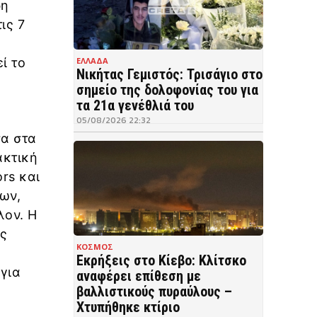
ρη
ις 7
ί το
ΕΛΛΑΔΑ
Νικήτας Γεμιστός: Τρισάγιο στο
σημείο της δολοφονίας του για
τα 21α γενέθλιά του
05/08/2026 22:32
σα στα
ακτική
rs και
ων,
λον. Η
ως
ΚΟΣΜΟΣ
Εκρήξεις στο Κίεβο: Κλίτσκο
για
αναφέρει επίθεση με
βαλλιστικούς πυραύλους –
Χτυπήθηκε κτίριο