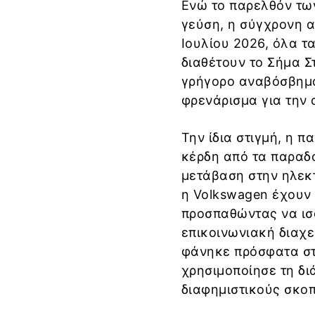
Ενώ το παρελθόν τω
γεύση, η σύγχρονη αυ
Ιουλίου 2026, όλα τ
διαθέτουν το Σήμα Σ
γρήγορο αναβόσβημ
φρενάρισμα για την
Την ίδια στιγμή, η 
κέρδη από τα παραδ
μετάβαση στην ηλεκτ
η Volkswagen έχουν 
προσπαθώντας να ισ
επικοινωνιακή διαχε
φάνηκε πρόσφατα στη
χρησιμοποίησε τη δι
διαφημιστικούς σκο