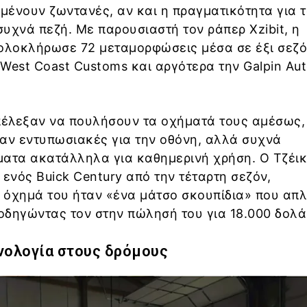
ένουν ζωντανές, αν και η πραγματικότητα για 
υχνά πεζή. Με παρουσιαστή τον ράπερ Xzibit, η
λοκλήρωσε 72 μεταμορφώσεις μέσα σε έξι σεζό
West Coast Customs και αργότερα την Galpin Au
επέλεξαν να πουλήσουν τα οχήματά τους αμέσως
αν εντυπωσιακές για την οθόνη, αλλά συχνά
ματα ακατάλληλα για καθημερινή χρήση. Ο Τζέι
ς ενός Buick Century από την τέταρτη σεζόν,
 όχημά του ήταν «ένα μάτσο σκουπίδια» που απ
οδηγώντας τον στην πώλησή του για 18.000 δολά
νολογία στους δρόμους