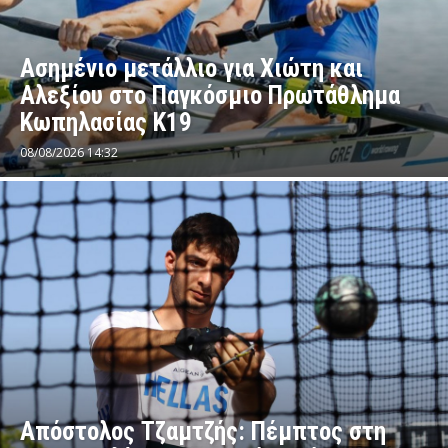
Ασημένιο μετάλλιο για Χιώτη και
Αλεξίου στο Παγκόσμιο Πρωτάθλημα
Κωπηλασίας Κ19
08/08/2026 14:32
Απόστολος Τζαμτζής: Πέμπτος στη