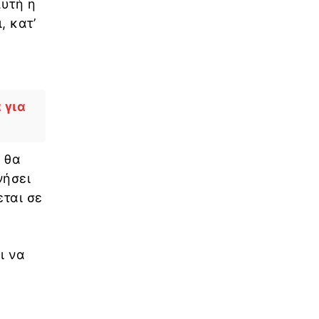
Αυτή η
, κατ’
 για
 θα
νήσει
εται σε
ι να