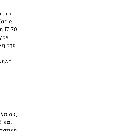
ότατα
σεις.
η i7 70
oyce
λή της
υψηλή
ελαίου,
5 και
ιαστική