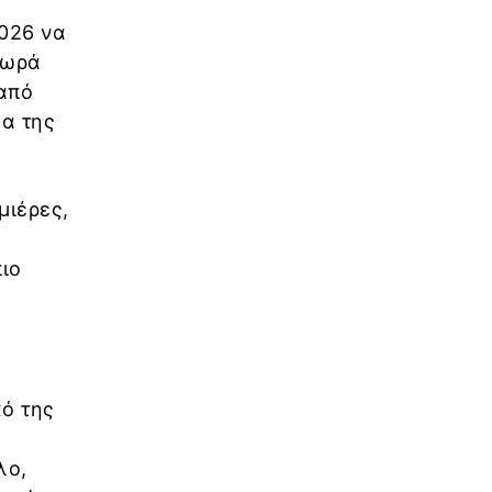
2026 να
χωρά
 από
λα της
μιέρες,
πιο
κό της
λο,