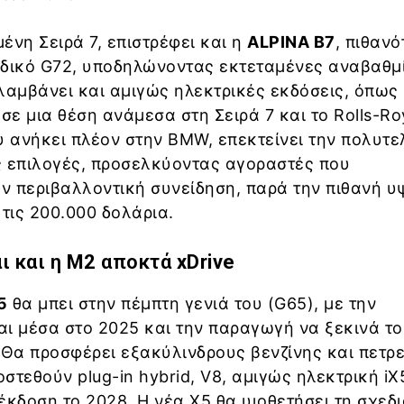
ένη Σειρά 7, επιστρέφει και η
ALPINA B7
, πιθαν
ωδικό G72, υποδηλώνοντας εκτεταμένες αναβαθμί
λαμβάνει και αμιγώς ηλεκτρικές εκδόσεις, όπως 
 σε μια θέση ανάμεσα στη Σειρά 7 και το Rolls-R
υ ανήκει πλέον στην BMW, επεκτείνει την πολυτε
ς επιλογές, προσελκύοντας αγοραστές που
ην περιβαλλοντική συνείδηση, παρά την πιθανή 
 τις 200.000 δολάρια.
ι και η
M2
αποκτά
xDrive
5
θα μπει στην πέμπτη γενιά του (G65), με την
ι μέσα στο 2025 και την παραγωγή να ξεκινά το
 Θα προσφέρει εξακύλινδρους βενζίνης και πετρ
στεθούν plug-in hybrid, V8, αμιγώς ηλεκτρική iX
έκδοση το 2028. Η νέα X5 θα υιοθετήσει τη σχεδ