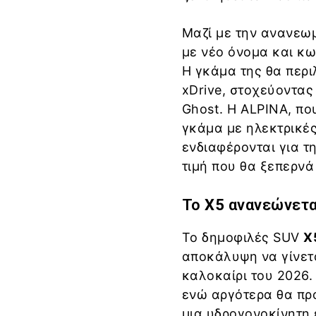
Μαζί με την ανανεωμ
με νέο όνομα και κ
Η γκάμα της θα περι
xDrive, στοχεύοντας
Ghost. Η ALPINA, πο
γκάμα με ηλεκτρικέ
ενδιαφέρονται για τ
τιμή που θα ξεπερνά
Το
X5
ανανεώνετα
Το δημοφιλές SUV
X
αποκάλυψη να γίνετα
καλοκαίρι του 2026.
ενώ αργότερα θα προ
μια υδρογονοκίνητη 