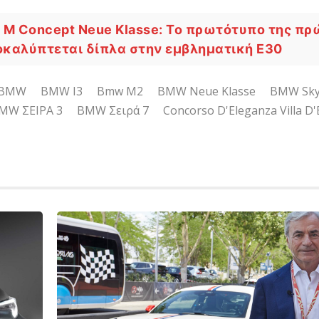
M Concept Neue Klasse: Το πρωτότυπο της πρ
οκαλύπτεται δίπλα στην εμβληματική E30
BMW
BMW I3
Bmw M2
BMW Neue Klasse
BMW Sky
MW ΣΕΙΡΑ 3
BMW Σειρά 7
Concorso D'Eleganza Villa D'