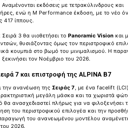
 Αναμένονται εκδόσεις με τετρακύλινδρους και
ήρες, ενώ η M Performance έκδοση, με το νέο ό
ς 417 ίππους.
 Σειρά 3 θα υιοθετήσει το
Panoramic Vision
και μ
 ιντσών, θυσιάζοντας όμως τον περιστροφικό επι
σικά κουμπιά στο βωμό του μινιμαλισμού. Η παρ
α ξεκινήσει τον Νοέμβριο του 2026.
ειρά 7
και επιστροφή της
ALPINA B7
αι την ανανέωση της
Σειράς 7
, με ένα facelift (LC
αρακτηριστική μεγάλη μάσκα και τα χωριστά φώτ
ό θα ανασχεδιαστεί πλήρως για να φιλοξενήσει τ
ργηση του περιστροφικού επιλογέα και την προσθή
Η παραγωγή του ανανεωμένου μοντέλου αναμένετ
 του 2026.