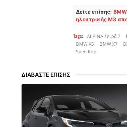
Δείτε επίσης:
BMW 
ηλεκτρικής M3 απ
Tags:
ALPINA Σειρά 7
BMW X5
BMW X7
B
Speedtop
ΔΙΑΒΑΣΤΕ ΕΠΙΣΗΣ