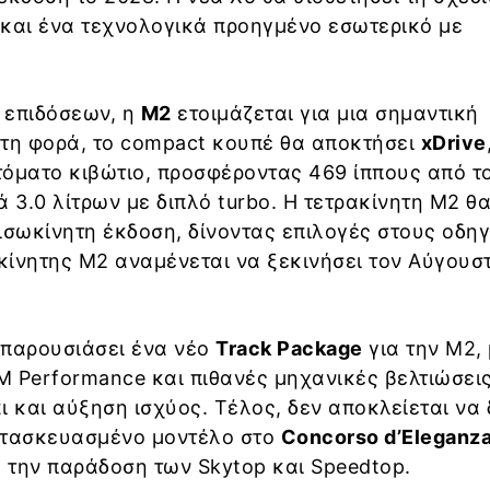
 και ένα τεχνολογικά προηγμένο εσωτερικό με
ν επιδόσεων, η
M2
ετοιμάζεται για μια σημαντική
ώτη φορά, το compact κουπέ θα αποκτήσει
xDrive
τόματο κιβώτιο, προσφέροντας 469 ίππους από τ
ά 3.0 λίτρων με διπλό turbo. Η τετρακίνητη M2 θ
ισωκίνητη έκδοση, δίνοντας επιλογές στους οδηγ
ίνητης M2 αναμένεται να ξεκινήσει τον Αύγουσ
 παρουσιάσει ένα νέο
Track Package
για την M2,
 M Performance και πιθανές μηχανικές βελτιώσεις
ι και αύξηση ισχύος. Τέλος, δεν αποκλείεται να
ατασκευασμένο μοντέλο στο
Concorso d’Eleganza 
ς την παράδοση των Skytop και Speedtop.