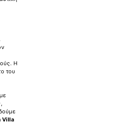
,
ον
α
ούς. Η
το του
 με
,
 δούμε
Villa