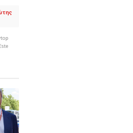
ώτης
top
Este