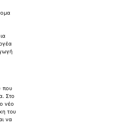
νομα
ια
λογέα
αγωγή
I) που
α. Στο
ο νέο
κη του
αι να