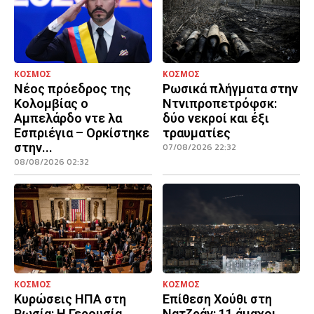
ΚΟΣΜΟΣ
ΚΟΣΜΟΣ
Νέος πρόεδρος της
Ρωσικά πλήγματα στην
Κολομβίας ο
Ντνιπροπετρόφσκ:
Αμπελάρδο ντε λα
δύο νεκροί και έξι
Εσπριέγια – Ορκίστηκε
τραυματίες
στην...
07/08/2026 22:32
08/08/2026 02:32
ΚΟΣΜΟΣ
ΚΟΣΜΟΣ
Κυρώσεις ΗΠΑ στη
Επίθεση Χούθι στη
Ρωσία: Η Γερουσία
Νατζράν: 11 άμαχοι