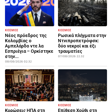
ΚΟΣΜΟΣ
ΚΟΣΜΟΣ
Νέος πρόεδρος της
Ρωσικά πλήγματα στην
Κολομβίας ο
Ντνιπροπετρόφσκ:
Αμπελάρδο ντε λα
δύο νεκροί και έξι
Εσπριέγια – Ορκίστηκε
τραυματίες
στην...
07/08/2026 22:32
08/08/2026 02:32
ΚΟΣΜΟΣ
ΚΟΣΜΟΣ
Κυρώσεις ΗΠΑ στη
Επίθεση Χούθι στη