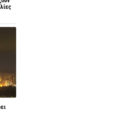
ξουν
ιλίες
ρει