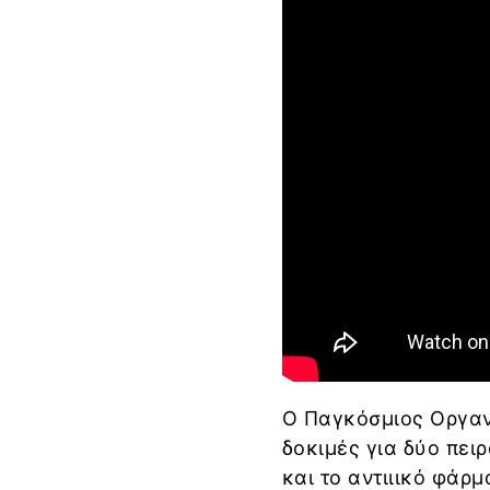
Ο Παγκόσμιος Οργανι
δοκιμές για δύο πει
και το αντιιικό φάρ