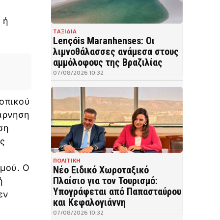
 ή
ΤΑΞΙΔΙΑ
Lençóis Maranhenses: Οι
λιμνοθάλασσες ανάμεσα στους
αμμόλοφους της Βραζιλίας
07/08/2026 10:32
τοπικού
 άρνηση
ση
ές
ΠΟΛΙΤΙΚΗ
μού. Ο
Νέο Ειδικό Χωροταξικό
Πλαίσιο για τον Τουρισμό:
ή
Υπογράφεται από Παπασταύρου
εν
και Κεφαλογιάννη
07/08/2026 10:32