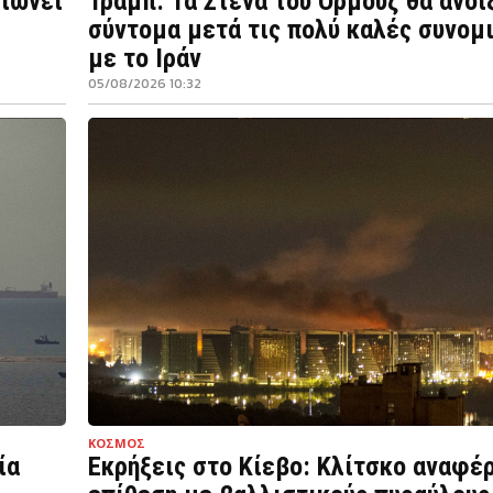
ειώνει
Τραμπ: Τα Στενά του Ορμούζ θα ανοί
σύντομα μετά τις πολύ καλές συνομ
με το Ιράν
05/08/2026 10:32
ΚΟΣΜΟΣ
ία
Εκρήξεις στο Κίεβο: Κλίτσκο αναφέ