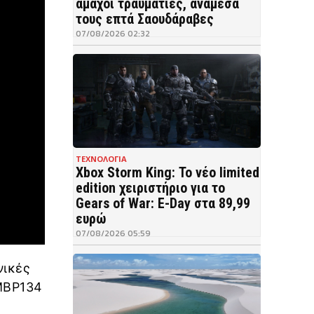
άμαχοι τραυματίες, ανάμεσά
τους επτά Σαουδάραβες
07/08/2026 02:32
ΤΕΧΝΟΛΟΓΙΑ
Xbox Storm King: Το νέο limited
edition χειριστήριο για το
Gears of War: E-Day στα 89,99
ευρώ
07/08/2026 05:59
νικές
 MBP134