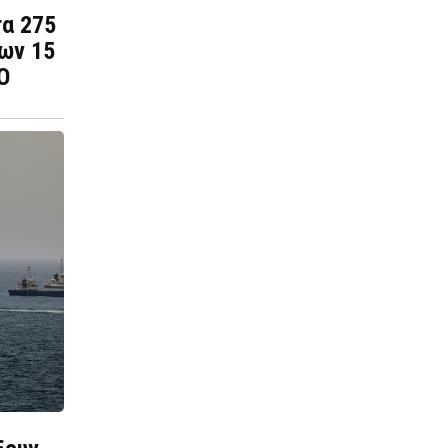
τα 275
των 15
O