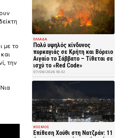
φουν
δείκτη
ΕΛΛΑΔΑ
Πολύ υψηλός κίνδυνος
ι με το
πυρκαγιάς σε Κρήτη και Βόρειο
 και
Αιγαίο το Σάββατο – Τίθεται σε
ί, την
ισχύ το «Red Code»
07/08/2026 18:32
 Νια
ΚΟΣΜΟΣ
Επίθεση Χούθι στη Νατζράν: 11