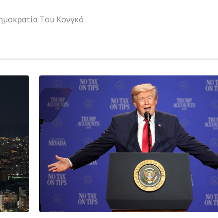
ημοκρατία Του Κονγκό