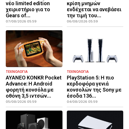
νέο limited edition
κρίση μνημών
χειριστήριο για το
ενδέχεται να ανεβάσει
Gears of...
την τιμή του...
07/08/2026 05:59
06/08/2026 05:59
ΤΕΧΝΟΛΟΓΙΑ
ΤΕΧΝΟΛΟΓΙΑ
AYANEO KONKR Pocket
PlayStation 5: Η πιο
Advance: Η Android
κερδοφόρα γενιά
φορητή κονσόλα με
κονσολών της Sony με
οθόνη 3,5 ιντσών...
έσοδα 136...
05/08/2026 05:59
04/08/2026 05:59