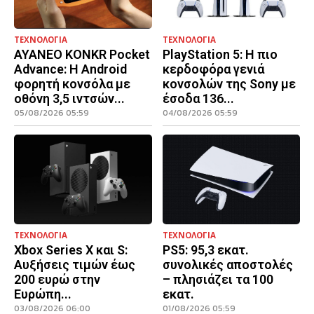
ΤΕΧΝΟΛΟΓΙΑ
ΤΕΧΝΟΛΟΓΙΑ
AYANEO KONKR Pocket
PlayStation 5: Η πιο
Advance: Η Android
κερδοφόρα γενιά
φορητή κονσόλα με
κονσολών της Sony με
οθόνη 3,5 ιντσών...
έσοδα 136...
05/08/2026 05:59
04/08/2026 05:59
ΤΕΧΝΟΛΟΓΙΑ
ΤΕΧΝΟΛΟΓΙΑ
Xbox Series X και S:
PS5: 95,3 εκατ.
Αυξήσεις τιμών έως
συνολικές αποστολές
200 ευρώ στην
– πλησιάζει τα 100
Ευρώπη...
εκατ.
03/08/2026 06:00
01/08/2026 05:59