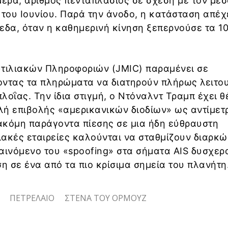
μέρα, αριθμός πενταπλάσιος σε σχέση με τον μέσ
του Ιουνίου. Παρά την άνοδο, η κατάσταση απέχ
εδα, όταν η καθημερινή κίνηση ξεπερνούσε τα 1
υτιλιακών Πληροφοριών (JMIC) παραμένει σε
οντας τα πληρώματα να διατηρούν πλήρως λειτο
λοΐας. Την ίδια στιγμή, ο Ντόναλντ Τραμπ έχει θ
ιλή επιβολής «αμερικανικών διοδίων» ως αντίμετ
ακόμη παράγοντα πίεσης σε μια ήδη εύθραυστη
λιακές εταιρείες καλούνται να σταθμίζουν διαρκώ
αινόμενο του «spoofing» στα σήματα AIS δυσχερα
 σε ένα από τα πιο κρίσιμα σημεία του πλανήτη
ΠΕΤΡΕΛΑΙΟ
ΣΤΕΝΑ ΤΟΥ ΟΡΜΟΥΖ