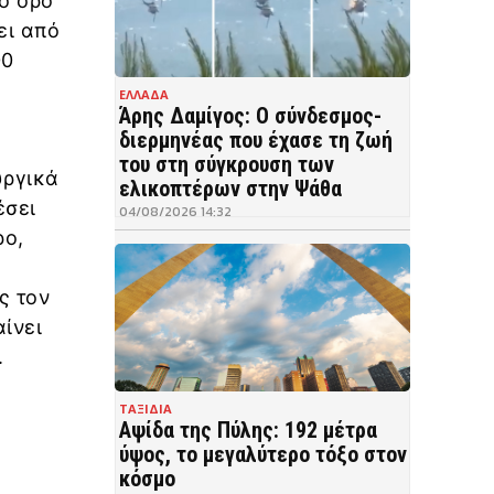
ο όρο
ει από
00
ΕΛΛΑΔΑ
Άρης Δαμίγος: Ο σύνδεσμος-
διερμηνέας που έχασε τη ζωή
του στη σύγκρουση των
υργικά
ελικοπτέρων στην Ψάθα
έσει
04/08/2026 14:32
ρο,
ς τον
ίνει
.
ΤΑΞΙΔΙΑ
Αψίδα της Πύλης: 192 μέτρα
ύψος, το μεγαλύτερο τόξο στον
κόσμο