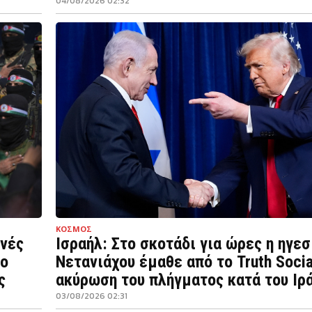
04/08/2026 02:32
ΚΟΣΜΟΣ
ινές
Ισραήλ: Στο σκοτάδι για ώρες η ηγεσ
νο
Νετανιάχου έμαθε από το Truth Socia
ς
ακύρωση του πλήγματος κατά του Ιρ
03/08/2026 02:31