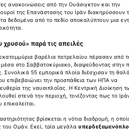
τες ανακοινώσεις από την Ουάσιγκτον και την
ουροί της Επανάστασης του Ιράν διακηρύσσουν 
, τα δεδομένα από το πεδίο αποκαλύπτουν μια εν
ικότητα.
υ χρυσού» παρά τις απειλές
 εκατομμύρια βαρέλια πετρελαίου πέρασαν από τ
 μέσα στο Σαββατοκύριακο, διαψεύδοντας στην 
ις. Συνολικά 55 εμπορικά πλοία διέσχισαν τη θαλ
που επιβεβαιώνει την προσπάθεια των ΗΠΑ να
ευθερία της ναυσιπλοΐας. Η Κεντρική Διοίκηση 
θεί στενά την περιοχή, τονίζοντας πως το Ιρά
 επικαλείται.
αστηριότητας βρίσκεται η νότια διαδρομή, η οποί
ς του Ομάν. Εκεί, τρία μεγάλα
υπερδεξαμενόπλο