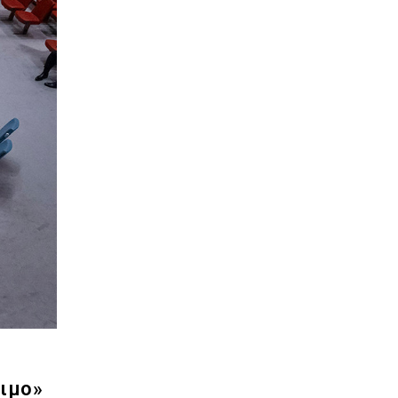
σιμο»