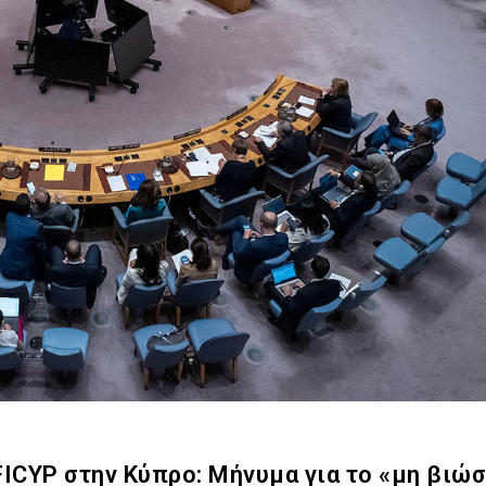
ICYP στην Κύπρο: Μήνυμα για το «μη βιώ