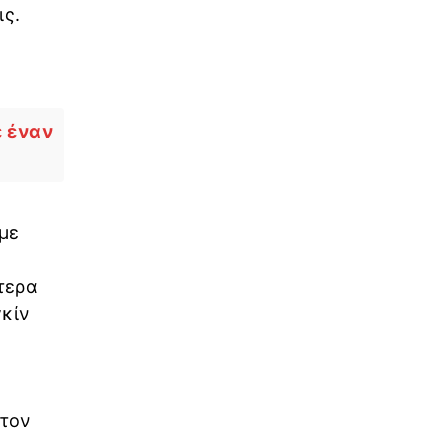
ις.
ε έναν
με
τερα
κίν
ό
 τον