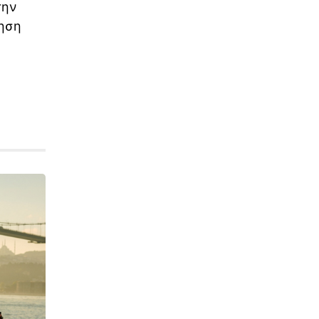
την
γηση