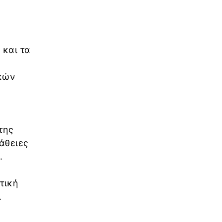
 και τα
ικών
της
άθειες
.
τική
.