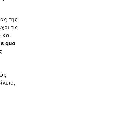
ας της
χρι τις
 και
us quo
ς
θώς
ίλειο,