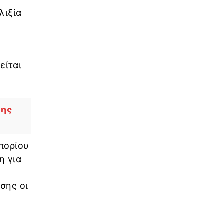
λιξία
είται
δης
πορίου
η για
ίσης οι