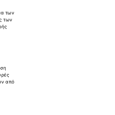
μα των
ς των
ρής
υση
υρές
υν από