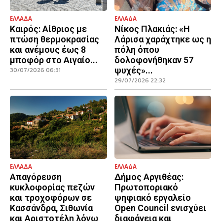
ΕΛΛΑΔΑ
ΕΛΛΑΔΑ
Καιρός: Αίθριος με
Νίκος Πλακιάς: «Η
πτώση θερμοκρασίας
Λάρισα χαράχτηκε ως η
και ανέμους έως 8
πόλη όπου
μποφόρ στο Αιγαίο...
δολοφονήθηκαν 57
ψυχές»...
30/07/2026 06:31
29/07/2026 22:32
ΕΛΛΑΔΑ
ΕΛΛΑΔΑ
Απαγόρευση
Δήμος Αργιθέας:
κυκλοφορίας πεζών
Πρωτοποριακό
και τροχοφόρων σε
ψηφιακό εργαλείο
Κασσάνδρα, Σιθωνία
Open Council ενισχύει
και Αριστοτέλη λόγω
διαφάνεια και