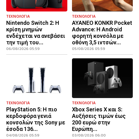
ΤΕΧΝΟΛΟΓΙΑ
ΤΕΧΝΟΛΟΓΙΑ
Nintendo Switch 2: Η
AYANEO KONKR Pocket
κρίση μνημών
Advance: Η Android
ενδέχεται να ανεβάσει
φορητή κονσόλα με
την τιμή του...
οθόνη 3,5 ιντσών...
06/08/2026 05:59
05/08/2026 05:59
ΤΕΧΝΟΛΟΓΙΑ
ΤΕΧΝΟΛΟΓΙΑ
PlayStation 5: Η πιο
Xbox Series X και S:
κερδοφόρα γενιά
Αυξήσεις τιμών έως
κονσολών της Sony με
200 ευρώ στην
έσοδα 136...
Ευρώπη...
04/08/2026 05:59
03/08/2026 06:00