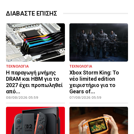
ΔΙΑΒΑΣΤΕ ΕΠΙΣΗΣ
ΤΕΧΝΟΛΟΓΙΑ
ΤΕΧΝΟΛΟΓΙΑ
Η παραγωγή μνήμης
Xbox Storm King: Το
DRAM και HBM για το
νέο limited edition
2027 έχει προπωληθεί
χειριστήριο για το
από...
Gears of...
08/08/2026 05:59
07/08/2026 05:59