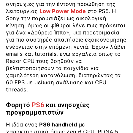
ανησυχίες για την έντονη προώθηση της
λειτουργίας
Low Power Mode
στο PS5. Η
Sony την παρουσιάζει ως οικολογική
κίνηση, όμως οι ψίθυροι λένε πως πρόκειται
για ένα «Δούρειο Ίππο», μια προετοιμασία
για πιο αυστηρές απαιτήσεις εξοικονόμησης
ενέργειας στην επόμενη γενιά. Έχουν λάβει
emails και tutorials, ενώ εργαλεία όπως το
Razor CPU τους βοηθούν να
βελτιστοποιήσουν τα παιχνίδια για
χαμηλότερη κατανάλωση, διατηρώντας τα
60 FPS με μείωση ανάλυσης και CPU
threads.
Φορητό
PS6
και ανησυχίες
προγραμματιστών
Η ιδέα ενός
PS6 handheld
με
χαρακτηριστικά όπως Zen 6 CPU, RDNA 5