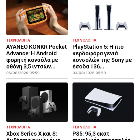
ΤΕΧΝΟΛΟΓΙΑ
ΤΕΧΝΟΛΟΓΙΑ
AYANEO KONKR Pocket
PlayStation 5: Η πιο
Advance: Η Android
κερδοφόρα γενιά
φορητή κονσόλα με
κονσολών της Sony με
οθόνη 3,5 ιντσών...
έσοδα 136...
05/08/2026 05:59
04/08/2026 05:59
ΤΕΧΝΟΛΟΓΙΑ
ΤΕΧΝΟΛΟΓΙΑ
Xbox Series X και S:
PS5: 95,3 εκατ.