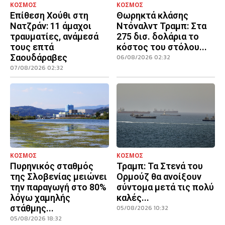
ΚΟΣΜΟΣ
ΚΟΣΜΟΣ
Επίθεση Χούθι στη
Θωρηκτά κλάσης
Νατζράν: 11 άμαχοι
Ντόναλντ Τραμπ: Στα
τραυματίες, ανάμεσά
275 δισ. δολάρια το
τους επτά
κόστος του στόλου...
Σαουδάραβες
06/08/2026 02:32
07/08/2026 02:32
ΚΟΣΜΟΣ
ΚΟΣΜΟΣ
Πυρηνικός σταθμός
Τραμπ: Τα Στενά του
της Σλοβενίας μειώνει
Ορμούζ θα ανοίξουν
την παραγωγή στο 80%
σύντομα μετά τις πολύ
λόγω χαμηλής
καλές...
στάθμης...
05/08/2026 10:32
05/08/2026 18:32