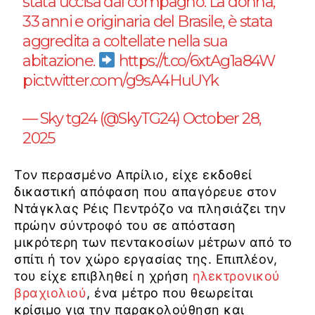
stata uccisa dal compagno. La donna,
33 anni e originaria del Brasile, è stata
aggredita a coltellate nella sua
abitazione.
https://t.co/6xtAg1a84W
pic.twitter.com/g9sA4HuUYk
— Sky tg24 (@SkyTG24)
October 28,
2025
Τον περασμένο Απρίλιο, είχε εκδοθεί
δικαστική απόφαση που απαγόρευε στον
Ντάγκλας Ρέις Πεντρόζο να πλησιάζει την
πρώην σύντροφό του σε απόσταση
μικρότερη των πεντακοσίων μέτρων από το
σπίτι ή τον χώρο εργασίας της. Επιπλέον,
του είχε επιβληθεί η χρήση
ηλεκτρονικού
βραχιολιού
, ένα μέτρο που θεωρείται
κρίσιμο για την παρακολούθηση και