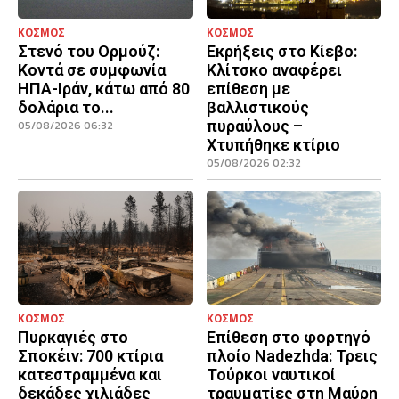
ΚΟΣΜΟΣ
ΚΟΣΜΟΣ
Στενό του Ορμούζ:
Εκρήξεις στο Κίεβο:
Κοντά σε συμφωνία
Κλίτσκο αναφέρει
ΗΠΑ-Ιράν, κάτω από 80
επίθεση με
δολάρια το...
βαλλιστικούς
πυραύλους –
05/08/2026 06:32
Χτυπήθηκε κτίριο
05/08/2026 02:32
ΚΟΣΜΟΣ
ΚΟΣΜΟΣ
Πυρκαγιές στο
Επίθεση στο φορτηγό
Σποκέιν: 700 κτίρια
πλοίο Nadezhda: Τρεις
κατεστραμμένα και
Τούρκοι ναυτικοί
δεκάδες χιλιάδες
τραυματίες στη Μαύρη