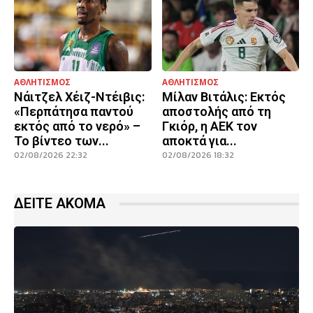
ΑΘΛΗΤΙΣΜΟΣ
ΑΘΛΗΤΙΣΜΟΣ
Νάιτζελ Χέιζ-Ντέιβις:
Μίλαν Βιτάλις: Εκτός
«Περπάτησα παντού
αποστολής από τη
εκτός από το νερό» –
Γκιόρ, η ΑΕΚ τον
Το βίντεο των...
αποκτά για...
02/08/2026 22:32
02/08/2026 18:32
ΔΕΙΤΕ ΑΚΟΜΑ