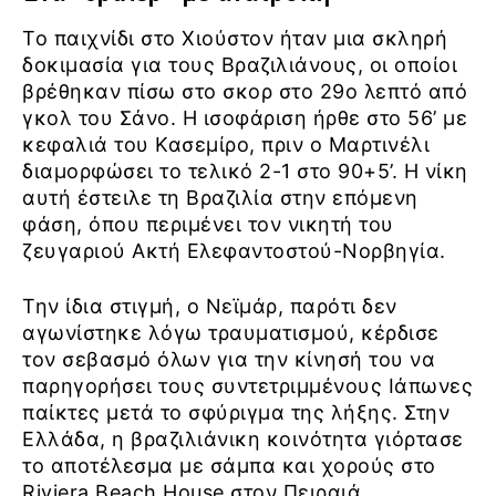
Το παιχνίδι στο Χιούστον ήταν μια σκληρή
δοκιμασία για τους Βραζιλιάνους, οι οποίοι
βρέθηκαν πίσω στο σκορ στο 29ο λεπτό από
γκολ του Σάνο. Η ισοφάριση ήρθε στο 56’ με
κεφαλιά του Κασεμίρο, πριν ο Μαρτινέλι
διαμορφώσει το τελικό 2-1 στο 90+5’. Η νίκη
αυτή έστειλε τη Βραζιλία στην επόμενη
φάση, όπου περιμένει τον νικητή του
ζευγαριού Ακτή Ελεφαντοστού-Νορβηγία.
Την ίδια στιγμή, ο Νεϊμάρ, παρότι δεν
αγωνίστηκε λόγω τραυματισμού, κέρδισε
τον σεβασμό όλων για την κίνησή του να
παρηγορήσει τους συντετριμμένους Ιάπωνες
παίκτες μετά το σφύριγμα της λήξης. Στην
Ελλάδα, η βραζιλιάνικη κοινότητα γιόρτασε
το αποτέλεσμα με σάμπα και χορούς στο
Riviera Beach House στον Πειραιά,