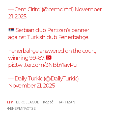
— Cem Ciritci (@cemciritci)
November
21, 2025
Serbian club Partizan’s banner
against Turkish club Fenerbahçe.
Fenerbahçe answered on the court,
winning 99–87.
pic.twitter.com/3NBbYIavPu
— Daily Turkic (@DailyTurkic)
November 21, 2025
Tags:
EUROLEAGUE
Κορεό
ΠΑΡΤΙΖΑΝ
ΦΕΝΕΡΜΠΑΧΤΣΕ