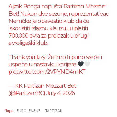
Ajzak Bonga napušta Partizan Mozzart
Bet! Nakon dve sezone, reprezentativac
Nemčke je obavestio klub da će
iskoristiti izlaznu klauzulu i platiti
700.000 evra za prelazak u drugi
evroligaški klub.
Thank you Izzy! Želimo ti puno sreće i
uspeha u nastavku karijere!
pic.twitter.com/2VPYND4mKT
— KK Partizan Mozzart Bet
(@PartizanBC)
July 4, 2026
Tags:
EUROLEAGUE
ΠΑΡΤΙΖΑΝ