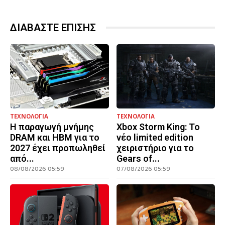
ΔΙΑΒΑΣΤΕ ΕΠΙΣΗΣ
ΤΕΧΝΟΛΟΓΙΑ
ΤΕΧΝΟΛΟΓΙΑ
Η παραγωγή μνήμης
Xbox Storm King: Το
DRAM και HBM για το
νέο limited edition
2027 έχει προπωληθεί
χειριστήριο για το
από...
Gears of...
08/08/2026 05:59
07/08/2026 05:59