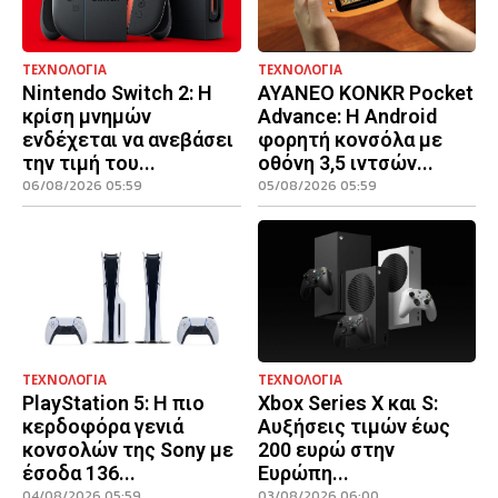
ΤΕΧΝΟΛΟΓΙΑ
ΤΕΧΝΟΛΟΓΙΑ
Nintendo Switch 2: Η
AYANEO KONKR Pocket
κρίση μνημών
Advance: Η Android
ενδέχεται να ανεβάσει
φορητή κονσόλα με
την τιμή του...
οθόνη 3,5 ιντσών...
06/08/2026 05:59
05/08/2026 05:59
ΤΕΧΝΟΛΟΓΙΑ
ΤΕΧΝΟΛΟΓΙΑ
PlayStation 5: Η πιο
Xbox Series X και S:
κερδοφόρα γενιά
Αυξήσεις τιμών έως
κονσολών της Sony με
200 ευρώ στην
έσοδα 136...
Ευρώπη...
04/08/2026 05:59
03/08/2026 06:00