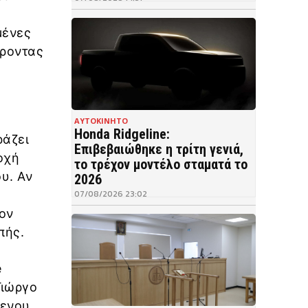
ς
μένες
έροντας
ΑΥΤΟΚΙΝΗΤΟ
Honda Ridgeline:
ράζει
Επιβεβαιώθηκε η τρίτη γενιά,
οχή
το τρέχον μοντέλο σταματά το
ου. Αν
2026
07/08/2026 23:02
ον
πής.
e
Γιώργο
μενου