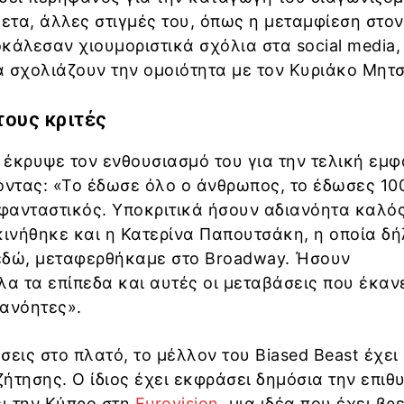
θετα, άλλες στιγμές του, όπως η μεταμφίεση στον
κάλεσαν χιουμοριστικά σχόλια στα social media,
 σχολιάζουν την ομοιότητα με τον Κυριάκο Μητ
ους κριτές
έκρυψε τον ενθουσιασμό του για την τελική εμφ
οντας: «Το έδωσε όλο ο άνθρωπος, το έδωσες 10
φανταστικός. Υποκριτικά ήσουν αδιανόητα καλός
κινήθηκε και η Κατερίνα Παπουτσάκη, η οποία δ
εδώ, μεταφερθήκαμε στο Broadway. Ήσουν
λα τα επίπεδα και αυτές οι μεταβάσεις που έκαν
ιανόητες».
σεις στο πλατό, το μέλλον του Biased Beast έχει
ζήτησης. Ο ίδιος έχει εκφράσει δημόσια την επιθ
ι την Κύπρο στη
Eurovision
, μια ιδέα που έχει βρε