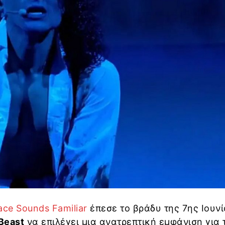
ace Sounds Familiar
έπεσε το βράδυ της 7ης Ιουν
Beast
να επιλέγει μια ανατρεπτική εμφάνιση για 