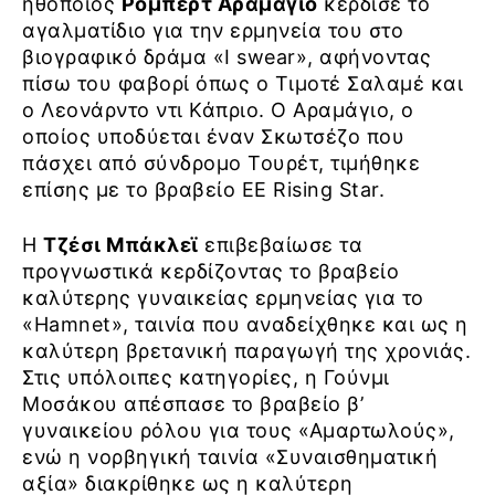
ηθοποιός
Ρόμπερτ Αραμάγιο
κέρδισε το
αγαλματίδιο για την ερμηνεία του στο
βιογραφικό δράμα «I swear», αφήνοντας
πίσω του φαβορί όπως ο Τιμοτέ Σαλαμέ και
ο Λεονάρντο ντι Κάπριο. Ο Αραμάγιο, ο
οποίος υποδύεται έναν Σκωτσέζο που
πάσχει από σύνδρομο Τουρέτ, τιμήθηκε
επίσης με το βραβείο EE Rising Star.
Η
Τζέσι Μπάκλεϊ
επιβεβαίωσε τα
προγνωστικά κερδίζοντας το βραβείο
καλύτερης γυναικείας ερμηνείας για το
«Hamnet», ταινία που αναδείχθηκε και ως η
καλύτερη βρετανική παραγωγή της χρονιάς.
Στις υπόλοιπες κατηγορίες, η Γούνμι
Μοσάκου απέσπασε το βραβείο β’
γυναικείου ρόλου για τους «Αμαρτωλούς»,
ενώ η νορβηγική ταινία «Συναισθηματική
αξία» διακρίθηκε ως η καλύτερη