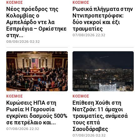
ΚΟΣΜΟΣ
ΚΟΣΜΟΣ
Νέος πρόεδρος της
Ρωσικά πλήγματα στην
Κολομβίας ο
Ντνιπροπετρόφσκ:
Αμπελάρδο ντε λα
δύο νεκροί και έξι
Εσπριέγια – Ορκίστηκε
τραυματίες
στην...
07/08/2026 22:32
08/08/2026 02:32
ΚΟΣΜΟΣ
ΚΟΣΜΟΣ
Κυρώσεις ΗΠΑ στη
Επίθεση Χούθι στη
Ρωσία: Η Γερουσία
Νατζράν: 11 άμαχοι
εγκρίνει δασμούς 500%
τραυματίες, ανάμεσά
σε πετρέλαιο και...
τους επτά
Σαουδάραβες
07/08/2026 22:32
07/08/2026 02:32