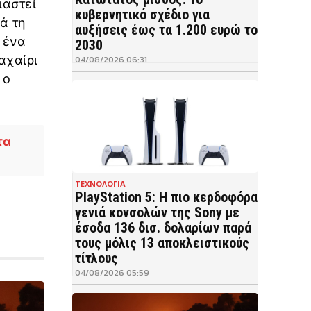
ιαστεί
κυβερνητικό σχέδιο για
ά τη
αυξήσεις έως τα 1.200 ευρώ το
, ένα
2030
αχαίρι
04/08/2026 06:31
 ο
τα
ΤΕΧΝΟΛΟΓΙΑ
PlayStation 5: Η πιο κερδοφόρα
γενιά κονσολών της Sony με
έσοδα 136 δισ. δολαρίων παρά
τους μόλις 13 αποκλειστικούς
τίτλους
04/08/2026 05:59