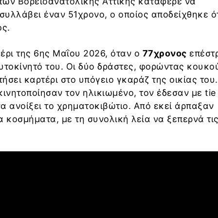
των Βορειοανατολικής Αττικής κατάφερε να
 συλλάβει έναν 51χρονο, ο οποίος αποδείχθηκε ότ
ος.
έρι της 6ης Μαΐου 2026, όταν ο
77χρονος
επέστ
 αυτοκίνητό του. Οι δύο δράστες, φορώντας κουκο
 στήσει καρτέρι στο υπόγειο γκαράζ της οικίας του
κινητοποίησαν τον ηλικιωμένο, τον έδεσαν με tie
α ανοίξει το χρηματοκιβώτιο. Από εκεί άρπαξαν
α κοσμήματα, με τη συνολική λεία να ξεπερνά τι