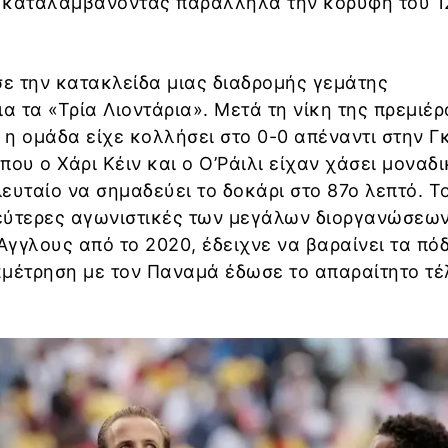
, καταλαμβάνοντας παράλληλα την κορυφή του 1
σε την κατακλείδα μιας διαδρομής γεμάτης
 τα «Τρία Λιοντάρια». Μετά τη νίκη της πρεμιέρ
, η ομάδα είχε κολλήσει στο 0-0 απέναντι στην Γ
που ο Χάρι Κέιν και ο Ο’Ράιλι είχαν χάσει μοναδ
λευταίο να σημαδεύει το δοκάρι στο 87ο λεπτό. Τ
δεύτερες αγωνιστικές των μεγάλων διοργανώσεων
γγλους από το 2020, έδειχνε να βαραίνει τα πό
αμέτρηση με τον Παναμά έδωσε το απαραίτητο τέ