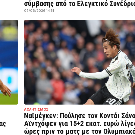
σύμβασης από το Ελεγκτικό Συνέδρι
07/08/2026 14:31
ΑΘΛΗΤΙΣΜΟΣ
Ναϊμέγκεν: Πούλησε τον Κοντάι Σάνο
ας
Αϊντχόφεν για 15+2 εκατ. ευρώ λίγε
ώρες πριν το ματς με τον Ολυμπιακ