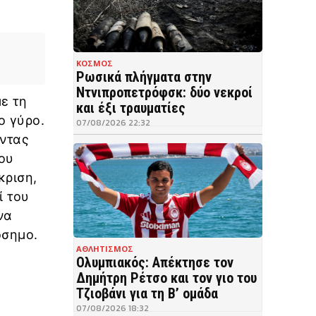
ΚΟΣΜΟΣ
Ρωσικά πλήγματα στην
Ντνιπροπετρόφσκ: δύο νεκροί
ε τη
και έξι τραυματίες
ο γύρο.
07/08/2026 22:32
οντας
του
κριση,
ί του
να
όσημο.
ΑΘΛΗΤΙΣΜΟΣ
Ολυμπιακός: Απέκτησε τον
Δημήτρη Ρέτσο και τον γιο του
Τζιοβάνι για τη Β’ ομάδα
07/08/2026 18:32