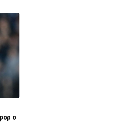
φορ ο