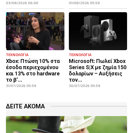
03/08/2026 06:00
01/08/2026 05:59
ΤΕΧΝΟΛΟΓΙΑ
ΤΕΧΝΟΛΟΓΙΑ
Xbox: Πτώση 10% στα
Microsoft: Πωλεί Xbox
έσοδα περιεχομένου
Series S|X με ζημία 150
και 13% στο hardware
δολαρίων – Αυξήσεις
το β’...
τον...
31/07/2026 05:59
30/07/2026 05:59
ΔΕΙΤΕ ΑΚΟΜΑ