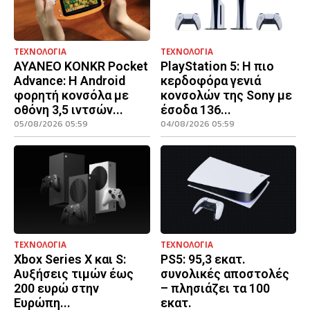
ΤΕΧΝΟΛΟΓΙΑ
ΤΕΧΝΟΛΟΓΙΑ
AYANEO KONKR Pocket
PlayStation 5: Η πιο
Advance: Η Android
κερδοφόρα γενιά
φορητή κονσόλα με
κονσολών της Sony με
οθόνη 3,5 ιντσών...
έσοδα 136...
05/08/2026 05:59
04/08/2026 05:59
ΤΕΧΝΟΛΟΓΙΑ
ΤΕΧΝΟΛΟΓΙΑ
Xbox Series X και S:
PS5: 95,3 εκατ.
Αυξήσεις τιμών έως
συνολικές αποστολές
200 ευρώ στην
– πλησιάζει τα 100
Ευρώπη...
εκατ.