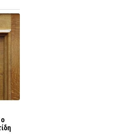
 ο
τίδη