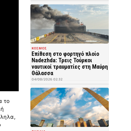
ΚΟΣΜΟΣ
Επίθεση στο φορτηγό πλοίο
Nadezhda: Τρεις Τούρκοι
ναυτικοί τραυματίες στη Μαύρη
Θάλασσα
04/08/2026 02:32
α το
λή
λληλα,
ό