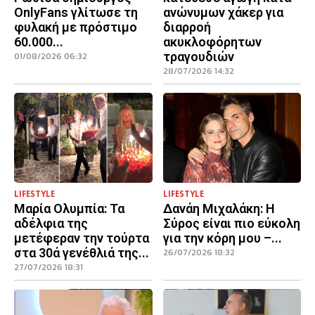
OnlyFans γλίτωσε τη
ανώνυμων χάκερ για
φυλακή με πρόστιμο
διαρροή
60.000...
ακυκλοφόρητων
τραγουδιών
01/08/2026 06:32
28/07/2026 14:32
LIFESTYLE
LIFESTYLE
Μαρία Ολυμπία: Τα
Δανάη Μιχαλάκη: Η
αδέλφια της
Σύρος είναι πιο εύκολη
μετέφεραν την τούρτα
για την κόρη μου –...
στα 30ά γενέθλιά της...
26/07/2026 18:32
27/07/2026 18:31