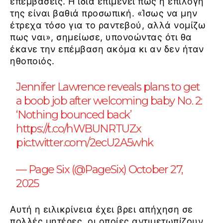
επεμβάσεις. Η ίδια επιμένει πως η επιλογή
της είναι βαθιά προσωπική. «Ίσως να μην
έτρεχα τόσο για το ραντεβού, αλλά νομίζω
πως ναι», σημείωσε, υπονοώντας ότι θα
έκανε την επέμβαση ακόμα κι αν δεν ήταν
ηθοποιός.
Jennifer Lawrence reveals plans to get
a boob job after welcoming baby No. 2:
‘Nothing bounced back’
https://t.co/hWBUNRTUZx
pic.twitter.com/2ecU2A5whk
— Page Six (@PageSix)
October 27,
2025
Αυτή η ειλικρίνεια έχει βρει απήχηση σε
πολλές μητέρες, οι οποίες αντιμετωπίζουν