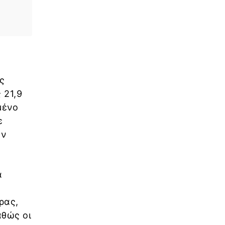
ς
 21,9
μένο
ε
υν
α
ρας,
αθώς οι