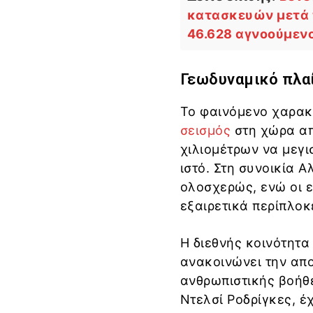
κατασκευών μετά τ
46.628 αγνοούμεν
Γεωδυναμικό πλαί
Το φαινόμενο χαρακτ
σεισμός
στη χώρα από
χιλιομέτρων να μεγι
ιστό. Στη συνοικία 
ολοσχερώς, ενώ οι ε
εξαιρετικά περίπλοκ
Η διεθνής κοινότητα
ανακοινώνει την απ
ανθρωπιστικής βοήθε
Ντελσί Ροδρίγκες, έ