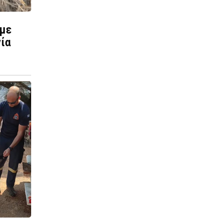
 με
ία