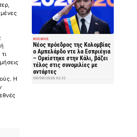
τερ,
αμένες
ς
ΚΟΣΜΟΣ
Νέος πρόεδρος της Κολομβίας
κή
ο Αμπελάρδο ντε λα Εσπριέγια
 τι
– Ορκίστηκε στην Κάλι, βάζει
ιμήσεις
τέλος στις συνομιλίες με
αντάρτες
08/08/2026 02:32
ούς. Η
ν
ιεθνές