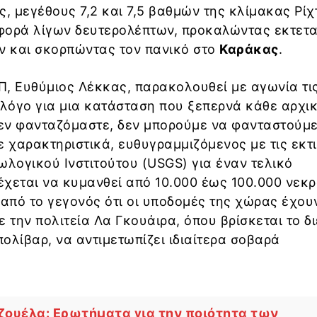
ς, μεγέθους 7,2 και 7,5 βαθμών της κλίμακας Ρίχ
φορά λίγων δευτερολέπτων, προκαλώντας εκτετ
ν και σκορπώντας τον πανικό στο
Καράκας
.
Π, Ευθύμιος Λέκκας, παρακολουθεί με αγωνία τι
 λόγο για μια κατάσταση που ξεπερνά κάθε αρχι
εν φανταζόμαστε, δεν μπορούμε να φανταστούμε
ε χαρακτηριστικά, ευθυγραμμιζόμενος με τις εκτ
ωλογικού Ινστιτούτου (USGS) για έναν τελικό
χεται να κυμανθεί από 10.000 έως 100.000 νεκρ
 από το γεγονός ότι οι υποδομές της χώρας έχου
ε την πολιτεία Λα Γκουάιρα, όπου βρίσκεται το δ
ολίβαρ, να αντιμετωπίζει ιδιαίτερα σοβαρά
ζουέλα: Ερωτήματα για την ποιότητα των