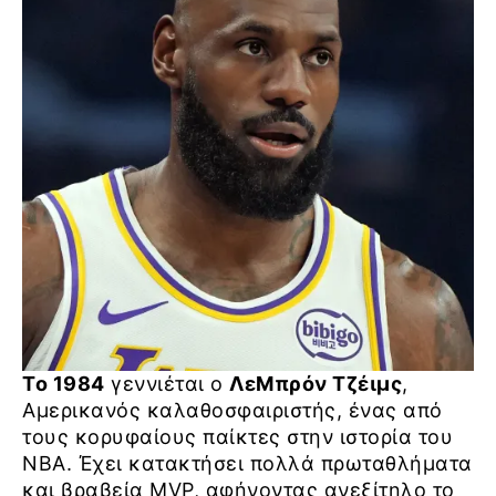
Το 1984
γεννιέται ο
ΛεΜπρόν Τζέιμς
,
Αμερικανός καλαθοσφαιριστής, ένας από
τους κορυφαίους παίκτες στην ιστορία του
NBA. Έχει κατακτήσει πολλά πρωταθλήματα
και βραβεία MVP, αφήνοντας ανεξίτηλο το