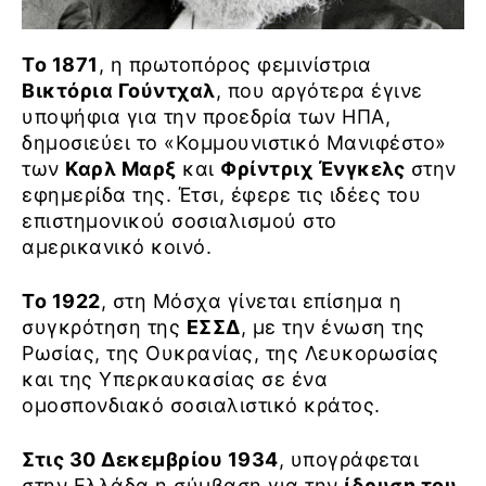
Το 1871
, η πρωτοπόρος φεμινίστρια
Βικτόρια Γούντχαλ
, που αργότερα έγινε
υποψήφια για την προεδρία των ΗΠΑ,
δημοσιεύει το «Κομμουνιστικό Μανιφέστο»
των
Καρλ Μαρξ
και
Φρίντριχ Ένγκελς
στην
εφημερίδα της. Έτσι, έφερε τις ιδέες του
επιστημονικού σοσιαλισμού στο
αμερικανικό κοινό.
Το 1922
, στη Μόσχα γίνεται επίσημα η
συγκρότηση της
ΕΣΣΔ
, με την ένωση της
Ρωσίας, της Ουκρανίας, της Λευκορωσίας
και της Υπερκαυκασίας σε ένα
ομοσπονδιακό σοσιαλιστικό κράτος.
Στις 30 Δεκεμβρίου 1934
, υπογράφεται
στην Ελλάδα η σύμβαση για την
ίδρυση του