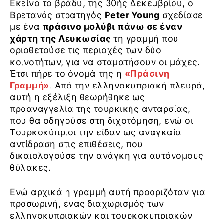
Εκείνο το βράδυ, της 30ής Δεκεμβρίου, ο
Βρετανός στρατηγός
Peter Young
σχεδίασε
με ένα
πράσινο μολύβι πάνω σε έναν
χάρτη της Λευκωσίας
τη γραμμή που
οριοθετούσε τις περιοχές των δύο
κοινοτήτων, για να σταματήσουν οι μάχες.
Έτσι πήρε το όνομά της η
«Πράσινη
Γραμμή»
. Από την ελληνοκυπριακή πλευρά,
αυτή η εξέλιξη θεωρήθηκε ως
προαναγγελία της τουρκικής ανταρσίας,
που θα οδηγούσε στη διχοτόμηση, ενώ οι
Τουρκοκύπριοι την είδαν ως αναγκαία
αντίδραση στις επιθέσεις, που
δικαιολογούσε την ανάγκη για αυτόνομους
θύλακες.
Ενώ αρχικά η γραμμή αυτή προοριζόταν για
προσωρινή, ένας διαχωρισμός των
ελληνοκυπριακών και τουρκοκυπριακών