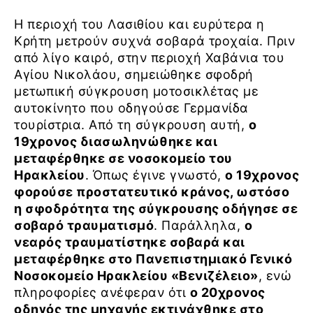
Η περιοχή του Λασιθίου και ευρύτερα η
Κρήτη μετρούν συχνά σοβαρά τροχαία. Πριν
από λίγο καιρό, στην περιοχή Χαβάνια του
Αγίου Νικολάου, σημειώθηκε σφοδρή
μετωπική σύγκρουση μοτοσικλέτας με
αυτοκίνητο που οδηγούσε Γερμανίδα
τουρίστρια. Από τη σύγκρουση αυτή,
ο
19χρονος διασωληνώθηκε και
μεταφέρθηκε σε νοσοκομείο του
Ηρακλείου
. Όπως έγινε γνωστό,
ο 19χρονος
φορούσε προστατευτικό κράνος, ωστόσο
η σφοδρότητα της σύγκρουσης οδήγησε σε
σοβαρό τραυματισμό
. Παράλληλα,
ο
νεαρός τραυματίστηκε σοβαρά και
μεταφέρθηκε στο Πανεπιστημιακό Γενικό
Νοσοκομείο Ηρακλείου «Βενιζέλειο»
, ενώ
πληροφορίες ανέφεραν ότι
ο 20χρονος
οδηγός της μηχανής εκτινάχθηκε στο