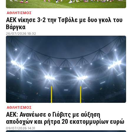
ΑΘΛΗΤΙΣΜΟΣ
ΑΕΚ νίκησε 3-2 την Τσβόλε με δυο γκολ του
Βάργκα
26/07/2026 18:32
ΑΘΛΗΤΙΣΜΟΣ
ΑΕΚ: Ανανέωσε ο Γιόβιτς με αύξηση
αποδοχών και ρήτρα 20 εκατομμυρίων ευρώ
09/07/2026 14:31