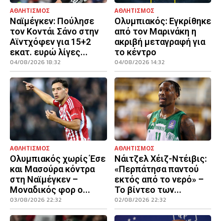
ΑΘΛΗΤΙΣΜΟΣ
ΑΘΛΗΤΙΣΜΟΣ
Ναϊμέγκεν: Πούλησε
Ολυμπιακός: Εγκρίθηκε
τον Κοντάι Σάνο στην
από τον Μαρινάκη η
Αϊντχόφεν για 15+2
ακριβή μεταγραφή για
εκατ. ευρώ λίγες...
το κέντρο
04/08/2026 18:32
04/08/2026 14:32
ΑΘΛΗΤΙΣΜΟΣ
ΑΘΛΗΤΙΣΜΟΣ
Ολυμπιακός χωρίς Έσε
Νάιτζελ Χέιζ-Ντέιβις:
και Μασούρα κόντρα
«Περπάτησα παντού
στη Ναϊμέγκεν –
εκτός από το νερό» –
Μοναδικός φορ ο...
Το βίντεο των...
03/08/2026 22:32
02/08/2026 22:32