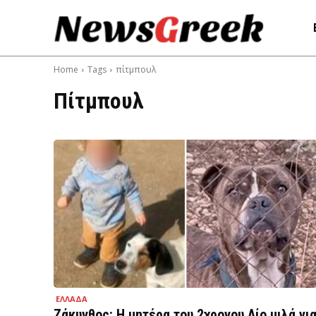
Home
Tags
πίτμπουλ
Πίτμπουλ
ΕΛΛΑΔΑ
Ζάκυνθος: Η μητέρα του 2χρονου Λίο μιλά γι