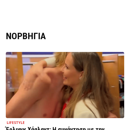
ΝΟΡΒΗΓΙΑ
LIFESTYLE
Έρλινγκ Χάαλαντ: Η συνάντηση με την