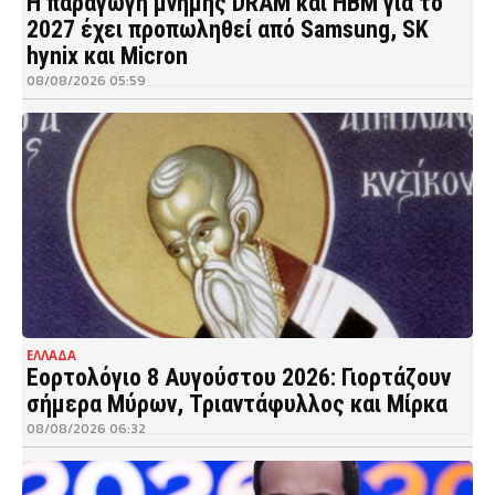
Η παραγωγή μνήμης DRAM και HBM για το
2027 έχει προπωληθεί από Samsung, SK
hynix και Micron
08/08/2026 05:59
ΕΛΛΑΔΑ
Εορτολόγιο 8 Αυγούστου 2026: Γιορτάζουν
σήμερα Μύρων, Τριαντάφυλλος και Μίρκα
08/08/2026 06:32